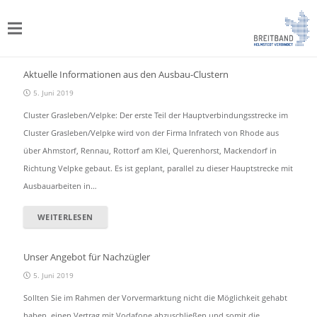
Aktuelle Informationen aus den Ausbau-Clustern
5. Juni 2019
Cluster Grasleben/Velpke: Der erste Teil der Hauptverbindungsstrecke im
Cluster Grasleben/Velpke wird von der Firma Infratech von Rhode aus
über Ahmstorf, Rennau, Rottorf am Klei, Querenhorst, Mackendorf in
Richtung Velpke gebaut. Es ist geplant, parallel zu dieser Hauptstrecke mit
Ausbauarbeiten in…
WEITERLESEN
Unser Angebot für Nachzügler
5. Juni 2019
Sollten Sie im Rahmen der Vorvermarktung nicht die Möglichkeit gehabt
haben, einen Vertrag mit Vodafone abzuschließen und somit die